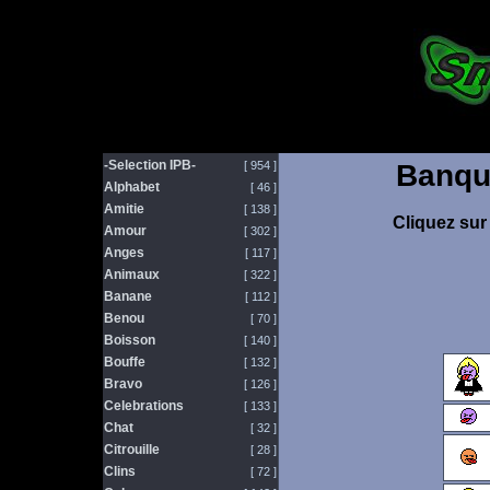
-Selection IPB-
[ 954 ]
Banqu
Alphabet
[ 46 ]
Amitie
[ 138 ]
Cliquez sur 
Amour
[ 302 ]
Anges
[ 117 ]
Animaux
[ 322 ]
Banane
[ 112 ]
Benou
[ 70 ]
Boisson
[ 140 ]
Bouffe
[ 132 ]
Bravo
[ 126 ]
Celebrations
[ 133 ]
Chat
[ 32 ]
Citrouille
[ 28 ]
Clins
[ 72 ]