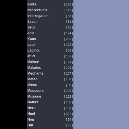
Idiots
[ 176 ]
Intellectuels
[ 112 ]
Interrogation
[ 83 ]
Jason
[ 51 ]
Jeux
[ 75 ]
Joie
[ 124 ]
Kaos
[ 265 ]
Lapin
[ 122 ]
Lapinou
[ 56 ]
MSN
[ 166 ]
Maison
[ 124 ]
Malades
[ 109 ]
Mechants
[ 107 ]
Meteo
[ 150 ]
Minou
[ 30 ]
Moqueurs
[ 199 ]
Musique
[ 262 ]
Nature
[ 150 ]
Nerd
[ 158 ]
Noel
[ 322 ]
Non
[ 64 ]
Oui
[ 35 ]