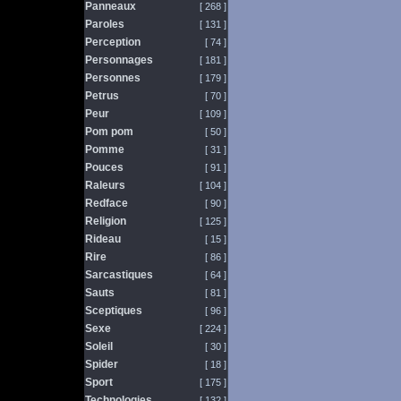
Panneaux
[ 268 ]
Paroles
[ 131 ]
Perception
[ 74 ]
Personnages
[ 181 ]
Personnes
[ 179 ]
Petrus
[ 70 ]
Peur
[ 109 ]
Pom pom
[ 50 ]
Pomme
[ 31 ]
Pouces
[ 91 ]
Raleurs
[ 104 ]
Redface
[ 90 ]
Religion
[ 125 ]
Rideau
[ 15 ]
Rire
[ 86 ]
Sarcastiques
[ 64 ]
Sauts
[ 81 ]
Sceptiques
[ 96 ]
Sexe
[ 224 ]
Soleil
[ 30 ]
Spider
[ 18 ]
Sport
[ 175 ]
Technologies
[ 132 ]