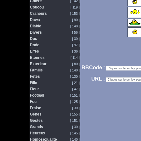
Colere
[ 142 ]
Coucou
[ 119 ]
Craneurs
[ 153 ]
Dawa
[ 90 ]
Diable
[ 148 ]
Divers
[ 56 ]
Doc
[ 30 ]
Dodo
[ 97 ]
Elfes
[ 36 ]
Etonnes
[ 114 ]
Exterieur
[ 80 ]
BBCode :
Famille
[ 140 ]
Fetes
[ 130 ]
URL :
Fille
[ 21 ]
Fleur
[ 47 ]
Football
[ 151 ]
Fou
[ 125 ]
Fraise
[ 30 ]
Genes
[ 155 ]
Gestes
[ 151 ]
Grands
[ 30 ]
Heureux
[ 145 ]
Homosexualite
[ 140 ]