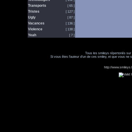
Transports
[ 65 ]
Tristes
[ 127 ]
Ugly
[ 87 ]
Vacances
[ 136 ]
Violence
[ 138 ]
Yeah
[ 7 ]
Tous les smileys répertoriés sur
Si vous êtes l'auteur d'un de ces smiley, et que vous ne s
http://www.smileys.