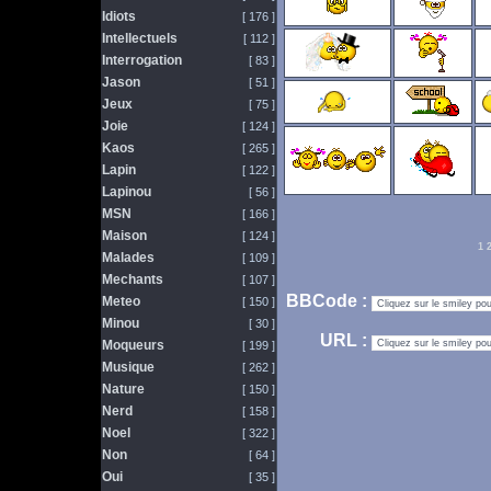
Idiots
[ 176 ]
Intellectuels
[ 112 ]
Interrogation
[ 83 ]
Jason
[ 51 ]
Jeux
[ 75 ]
Joie
[ 124 ]
Kaos
[ 265 ]
Lapin
[ 122 ]
Lapinou
[ 56 ]
MSN
[ 166 ]
Maison
[ 124 ]
1
Malades
[ 109 ]
Mechants
[ 107 ]
BBCode :
Meteo
[ 150 ]
Minou
[ 30 ]
URL :
Moqueurs
[ 199 ]
Musique
[ 262 ]
Nature
[ 150 ]
Nerd
[ 158 ]
Noel
[ 322 ]
Non
[ 64 ]
Oui
[ 35 ]