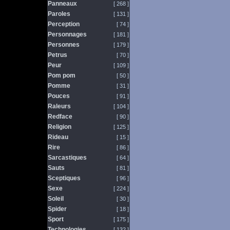
Panneaux
[ 268 ]
Paroles
[ 131 ]
Perception
[ 74 ]
Personnages
[ 181 ]
Personnes
[ 179 ]
Petrus
[ 70 ]
Peur
[ 109 ]
Pom pom
[ 50 ]
Pomme
[ 31 ]
Pouces
[ 91 ]
Raleurs
[ 104 ]
Redface
[ 90 ]
Religion
[ 125 ]
Rideau
[ 15 ]
Rire
[ 86 ]
Sarcastiques
[ 64 ]
Sauts
[ 81 ]
Sceptiques
[ 96 ]
Sexe
[ 224 ]
Soleil
[ 30 ]
Spider
[ 18 ]
Sport
[ 175 ]
Technologies
[ 132 ]