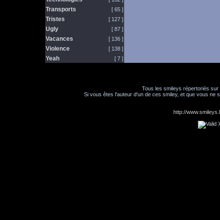
Transports
[ 65 ]
Tristes
[ 127 ]
Ugly
[ 87 ]
Vacances
[ 136 ]
Violence
[ 138 ]
Yeah
[ 7 ]
Tous les smileys répertoriés sur
Si vous êtes l'auteur d'un de ces smiley, et que vous ne s
http://www.smileys.