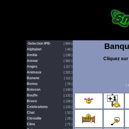
-Selection IPB-
[ 954 ]
Banqu
Alphabet
[ 46 ]
Amitie
[ 138 ]
Cliquez sur 
Amour
[ 302 ]
Anges
[ 117 ]
Animaux
[ 322 ]
Banane
[ 112 ]
Benou
[ 70 ]
1
Boisson
[ 140 ]
Bouffe
[ 132 ]
Bravo
[ 126 ]
Celebrations
[ 133 ]
Chat
[ 32 ]
Citrouille
[ 28 ]
Clins
[ 72 ]