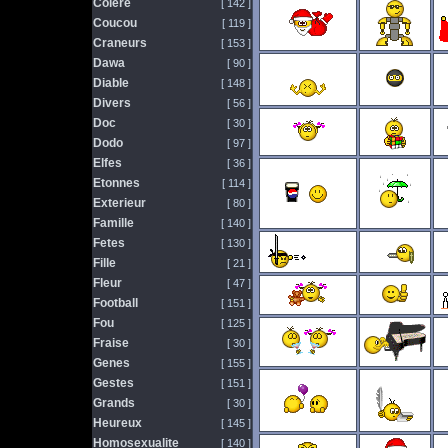
Colere
[ 142 ]
Coucou
[ 119 ]
Craneurs
[ 153 ]
Dawa
[ 90 ]
Diable
[ 148 ]
Divers
[ 56 ]
Doc
[ 30 ]
Dodo
[ 97 ]
Elfes
[ 36 ]
Etonnes
[ 114 ]
Exterieur
[ 80 ]
Famille
[ 140 ]
Fetes
[ 130 ]
Fille
[ 21 ]
Fleur
[ 47 ]
Football
[ 151 ]
Fou
[ 125 ]
Fraise
[ 30 ]
Genes
[ 155 ]
Gestes
[ 151 ]
Grands
[ 30 ]
Heureux
[ 145 ]
Homosexualite
[ 140 ]