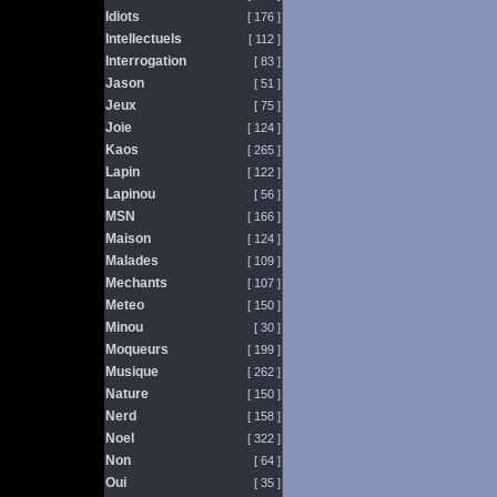
Idiots
[ 176 ]
Intellectuels
[ 112 ]
Interrogation
[ 83 ]
Jason
[ 51 ]
Jeux
[ 75 ]
Joie
[ 124 ]
Kaos
[ 265 ]
Lapin
[ 122 ]
Lapinou
[ 56 ]
MSN
[ 166 ]
Maison
[ 124 ]
Malades
[ 109 ]
Mechants
[ 107 ]
Meteo
[ 150 ]
Minou
[ 30 ]
Moqueurs
[ 199 ]
Musique
[ 262 ]
Nature
[ 150 ]
Nerd
[ 158 ]
Noel
[ 322 ]
Non
[ 64 ]
Oui
[ 35 ]