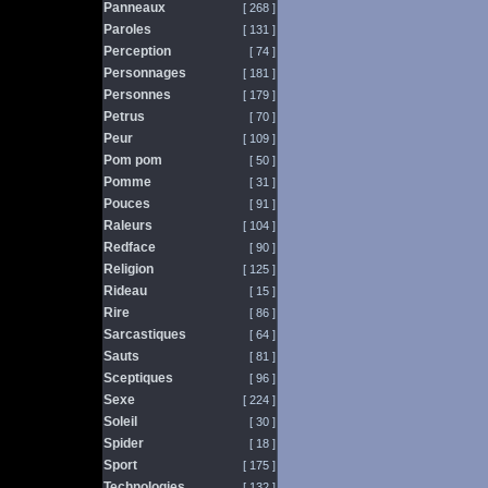
Panneaux
[ 268 ]
Paroles
[ 131 ]
Perception
[ 74 ]
Personnages
[ 181 ]
Personnes
[ 179 ]
Petrus
[ 70 ]
Peur
[ 109 ]
Pom pom
[ 50 ]
Pomme
[ 31 ]
Pouces
[ 91 ]
Raleurs
[ 104 ]
Redface
[ 90 ]
Religion
[ 125 ]
Rideau
[ 15 ]
Rire
[ 86 ]
Sarcastiques
[ 64 ]
Sauts
[ 81 ]
Sceptiques
[ 96 ]
Sexe
[ 224 ]
Soleil
[ 30 ]
Spider
[ 18 ]
Sport
[ 175 ]
Technologies
[ 132 ]