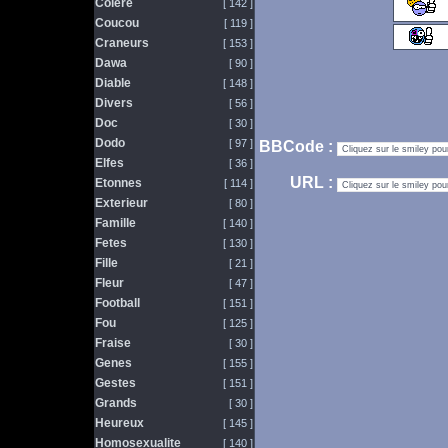
Colere
[ 142 ]
Coucou
[ 119 ]
Craneurs
[ 153 ]
Dawa
[ 90 ]
Diable
[ 148 ]
Divers
[ 56 ]
Doc
[ 30 ]
Dodo
[ 97 ]
BBCode :
Elfes
[ 36 ]
URL :
Etonnes
[ 114 ]
Exterieur
[ 80 ]
Famille
[ 140 ]
Fetes
[ 130 ]
Fille
[ 21 ]
Fleur
[ 47 ]
Football
[ 151 ]
Fou
[ 125 ]
Fraise
[ 30 ]
Genes
[ 155 ]
Gestes
[ 151 ]
Grands
[ 30 ]
Heureux
[ 145 ]
Homosexualite
[ 140 ]