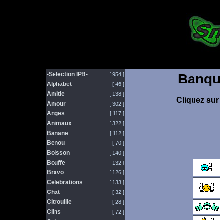
-Selection IPB-
[ 954 ]
Banqu
Alphabet
[ 46 ]
Amitie
[ 138 ]
Cliquez sur 
Amour
[ 302 ]
Anges
[ 117 ]
Animaux
[ 322 ]
Banane
[ 112 ]
Benou
[ 70 ]
Boisson
[ 140 ]
Bouffe
[ 132 ]
Bravo
[ 126 ]
Celebrations
[ 133 ]
Chat
[ 32 ]
Citrouille
[ 28 ]
Clins
[ 72 ]