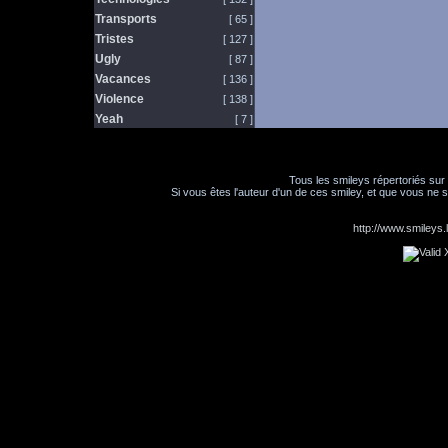
Transports
[ 65 ]
Tristes
[ 127 ]
Ugly
[ 87 ]
Vacances
[ 136 ]
Violence
[ 138 ]
Yeah
[ 7 ]
Tous les smileys répertoriés sur
Si vous êtes l'auteur d'un de ces smiley, et que vous ne s
http://www.smileys.