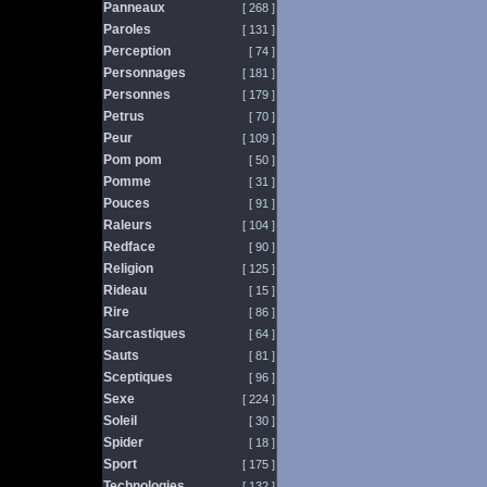
Panneaux
[ 268 ]
Paroles
[ 131 ]
Perception
[ 74 ]
Personnages
[ 181 ]
Personnes
[ 179 ]
Petrus
[ 70 ]
Peur
[ 109 ]
Pom pom
[ 50 ]
Pomme
[ 31 ]
Pouces
[ 91 ]
Raleurs
[ 104 ]
Redface
[ 90 ]
Religion
[ 125 ]
Rideau
[ 15 ]
Rire
[ 86 ]
Sarcastiques
[ 64 ]
Sauts
[ 81 ]
Sceptiques
[ 96 ]
Sexe
[ 224 ]
Soleil
[ 30 ]
Spider
[ 18 ]
Sport
[ 175 ]
Technologies
[ 132 ]