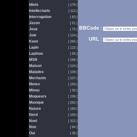
Idiots
[ 176 ]
Intellectuels
[ 112 ]
Interrogation
[ 83 ]
Jason
[ 51 ]
BBCode :
Jeux
[ 75 ]
Joie
[ 124 ]
URL :
Kaos
[ 265 ]
Lapin
[ 122 ]
Lapinou
[ 56 ]
MSN
[ 166 ]
Maison
[ 124 ]
Malades
[ 109 ]
Mechants
[ 107 ]
Meteo
[ 150 ]
Minou
[ 30 ]
Moqueurs
[ 199 ]
Musique
[ 262 ]
Nature
[ 150 ]
Nerd
[ 158 ]
Noel
[ 322 ]
Non
[ 64 ]
Oui
[ 35 ]