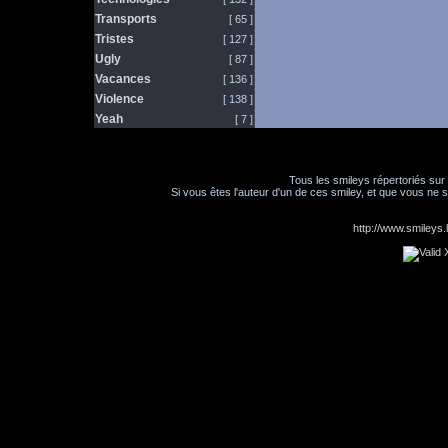
Transports
[ 65 ]
Tristes
[ 127 ]
Ugly
[ 87 ]
Vacances
[ 136 ]
Violence
[ 138 ]
Yeah
[ 7 ]
Tous les smileys répertoriés sur
Si vous êtes l'auteur d'un de ces smiley, et que vous ne s
http://www.smileys.