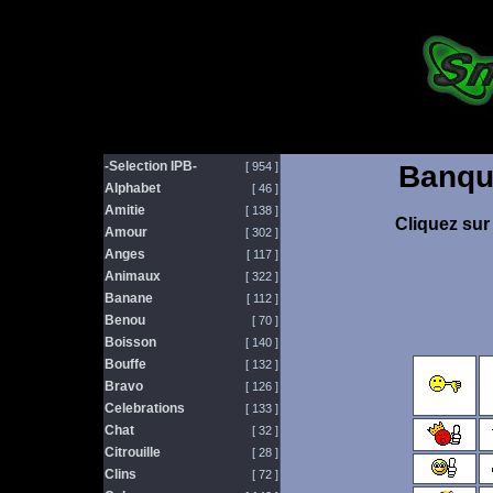
-Selection IPB-
[ 954 ]
Banqu
Alphabet
[ 46 ]
Amitie
[ 138 ]
Cliquez sur 
Amour
[ 302 ]
Anges
[ 117 ]
Animaux
[ 322 ]
Banane
[ 112 ]
Benou
[ 70 ]
Boisson
[ 140 ]
Bouffe
[ 132 ]
Bravo
[ 126 ]
Celebrations
[ 133 ]
Chat
[ 32 ]
Citrouille
[ 28 ]
Clins
[ 72 ]