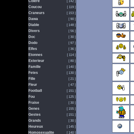
Colere
[ 142 ]
Coucou
[ 119 ]
Craneurs
[ 153 ]
Dawa
[ 90 ]
Diable
[ 148 ]
Divers
[ 56 ]
Doc
[ 30 ]
Dodo
[ 97 ]
Elfes
[ 36 ]
Etonnes
[ 114 ]
Exterieur
[ 80 ]
Famille
[ 140 ]
Fetes
[ 130 ]
Fille
[ 21 ]
Fleur
[ 47 ]
Football
[ 151 ]
Fou
[ 125 ]
Fraise
[ 30 ]
Genes
[ 155 ]
Gestes
[ 151 ]
Grands
[ 30 ]
Heureux
[ 145 ]
Homosexualite
[ 140 ]