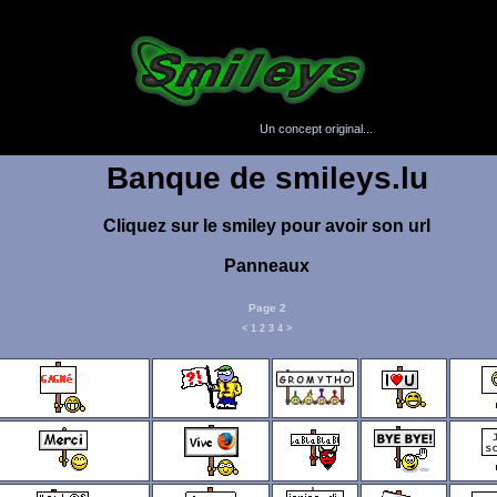
Un concept original...
Banque de smileys.lu
Cliquez sur le smiley pour avoir son url
Panneaux
Page 2
<
1
2
3
4
>