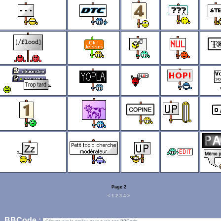
Page 2
<
1
2
3
4
>
BBCode :