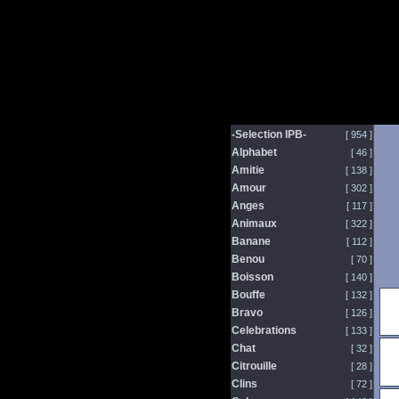
-Selection IPB-
[ 954 ]
Alphabet
[ 46 ]
Amitie
[ 138 ]
Amour
[ 302 ]
Anges
[ 117 ]
Animaux
[ 322 ]
Banane
[ 112 ]
Benou
[ 70 ]
Boisson
[ 140 ]
Bouffe
[ 132 ]
Bravo
[ 126 ]
Celebrations
[ 133 ]
Chat
[ 32 ]
Citrouille
[ 28 ]
Clins
[ 72 ]