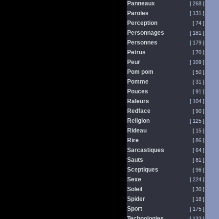
Panneaux
[ 268 ]
Paroles
[ 131 ]
Perception
[ 74 ]
Personnages
[ 181 ]
Personnes
[ 179 ]
Petrus
[ 70 ]
Peur
[ 109 ]
Pom pom
[ 50 ]
Pomme
[ 31 ]
Pouces
[ 91 ]
Raleurs
[ 104 ]
Redface
[ 90 ]
Religion
[ 125 ]
Rideau
[ 15 ]
Rire
[ 86 ]
Sarcastiques
[ 64 ]
Sauts
[ 81 ]
Sceptiques
[ 96 ]
Sexe
[ 224 ]
Soleil
[ 30 ]
Spider
[ 18 ]
Sport
[ 175 ]
Technologies
[ 132 ]