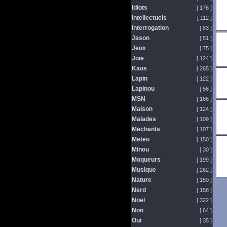
Idiots
[ 176 ]
Intellectuels
[ 112 ]
Interrogation
[ 83 ]
Jason
[ 51 ]
Jeux
[ 75 ]
Joie
[ 124 ]
Kaos
[ 265 ]
Lapin
[ 122 ]
Lapinou
[ 56 ]
MSN
[ 166 ]
Maison
[ 124 ]
Malades
[ 109 ]
Mechants
[ 107 ]
Meteo
[ 150 ]
Minou
[ 30 ]
Moqueurs
[ 199 ]
Musique
[ 262 ]
Nature
[ 150 ]
Nerd
[ 158 ]
Noel
[ 322 ]
Non
[ 64 ]
Oui
[ 35 ]