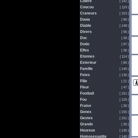
Colere
[ 142 ]
Coucou
[ 119 ]
Craneurs
[ 153 ]
Dawa
[ 90 ]
Diable
[ 148 ]
Divers
[ 56 ]
Doc
[ 30 ]
Dodo
[ 97 ]
Elfes
[ 36 ]
Etonnes
[ 114 ]
Exterieur
[ 80 ]
Famille
[ 140 ]
Fetes
[ 130 ]
Fille
[ 21 ]
Fleur
[ 47 ]
Football
[ 151 ]
Fou
[ 125 ]
Fraise
[ 30 ]
Genes
[ 155 ]
Gestes
[ 151 ]
Grands
[ 30 ]
Heureux
[ 145 ]
Homosexualite
[ 140 ]