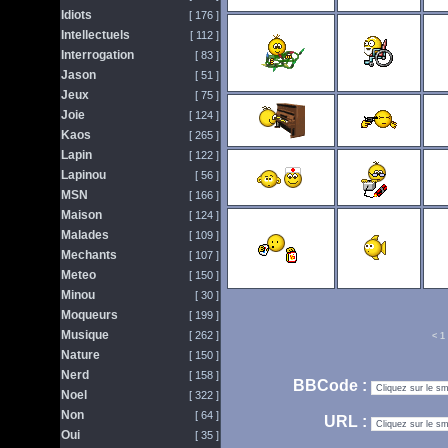
Idiots
[ 176 ]
Intellectuels
[ 112 ]
Interrogation
[ 83 ]
Jason
[ 51 ]
Jeux
[ 75 ]
Joie
[ 124 ]
Kaos
[ 265 ]
Lapin
[ 122 ]
Lapinou
[ 56 ]
MSN
[ 166 ]
Maison
[ 124 ]
Malades
[ 109 ]
Mechants
[ 107 ]
Meteo
[ 150 ]
Minou
[ 30 ]
Moqueurs
[ 199 ]
Musique
[ 262 ]
<
1
Nature
[ 150 ]
Nerd
[ 158 ]
BBCode :
Noel
[ 322 ]
Non
[ 64 ]
URL :
Oui
[ 35 ]