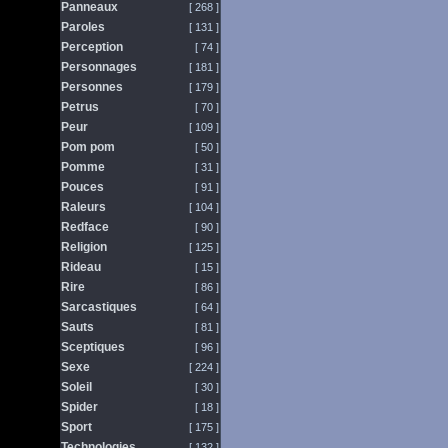
Panneaux
[ 268 ]
Paroles
[ 131 ]
Perception
[ 74 ]
Personnages
[ 181 ]
Personnes
[ 179 ]
Petrus
[ 70 ]
Peur
[ 109 ]
Pom pom
[ 50 ]
Pomme
[ 31 ]
Pouces
[ 91 ]
Raleurs
[ 104 ]
Redface
[ 90 ]
Religion
[ 125 ]
Rideau
[ 15 ]
Rire
[ 86 ]
Sarcastiques
[ 64 ]
Sauts
[ 81 ]
Sceptiques
[ 96 ]
Sexe
[ 224 ]
Soleil
[ 30 ]
Spider
[ 18 ]
Sport
[ 175 ]
Technologies
[ 132 ]