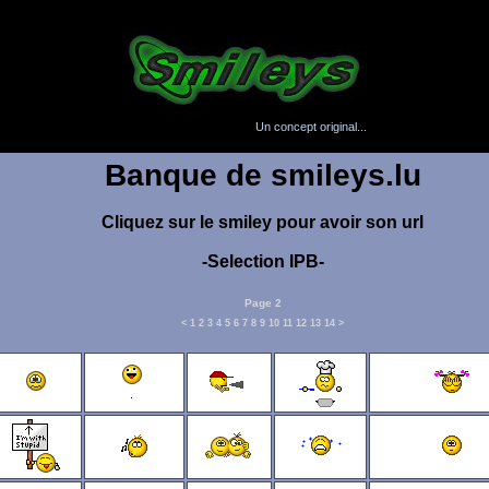
Un concept original...
Banque de smileys.lu
Cliquez sur le smiley pour avoir son url
-Selection IPB-
Page 2
<
1
2
3
4
5
6
7
8
9
10
11
12
13
14
>