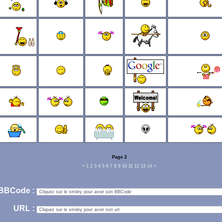
Page 2
<
1
2
3
4
5
6
7
8
9
10
11
12
13
14
>
BBCode :
URL :