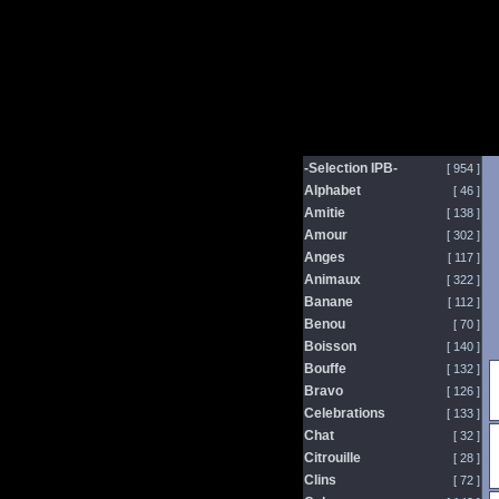
-Selection IPB-
[ 954 ]
Alphabet
[ 46 ]
Amitie
[ 138 ]
Amour
[ 302 ]
Anges
[ 117 ]
Animaux
[ 322 ]
Banane
[ 112 ]
Benou
[ 70 ]
Boisson
[ 140 ]
Bouffe
[ 132 ]
Bravo
[ 126 ]
Celebrations
[ 133 ]
Chat
[ 32 ]
Citrouille
[ 28 ]
Clins
[ 72 ]