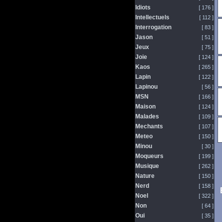
Idiots
[ 176 ]
Intellectuels
[ 112 ]
Interrogation
[ 83 ]
Jason
[ 51 ]
Jeux
[ 75 ]
Joie
[ 124 ]
Kaos
[ 265 ]
Lapin
[ 122 ]
Lapinou
[ 56 ]
MSN
[ 166 ]
Maison
[ 124 ]
Malades
[ 109 ]
Mechants
[ 107 ]
Meteo
[ 150 ]
Minou
[ 30 ]
Moqueurs
[ 199 ]
Musique
[ 262 ]
Nature
[ 150 ]
Nerd
[ 158 ]
Noel
[ 322 ]
Non
[ 64 ]
Oui
[ 35 ]