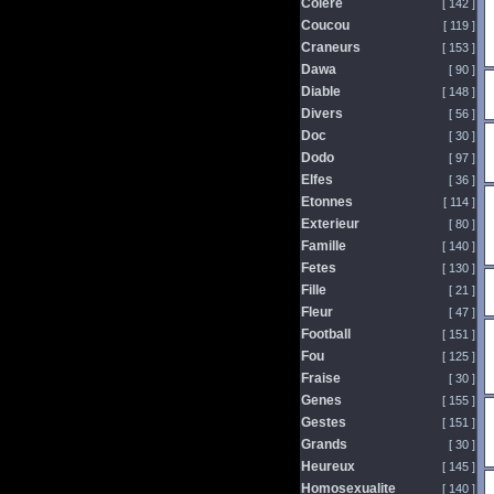
Colere
[ 142 ]
Coucou
[ 119 ]
Craneurs
[ 153 ]
Dawa
[ 90 ]
Diable
[ 148 ]
Divers
[ 56 ]
Doc
[ 30 ]
Dodo
[ 97 ]
Elfes
[ 36 ]
Etonnes
[ 114 ]
Exterieur
[ 80 ]
Famille
[ 140 ]
Fetes
[ 130 ]
Fille
[ 21 ]
Fleur
[ 47 ]
Football
[ 151 ]
Fou
[ 125 ]
Fraise
[ 30 ]
Genes
[ 155 ]
Gestes
[ 151 ]
Grands
[ 30 ]
Heureux
[ 145 ]
Homosexualite
[ 140 ]