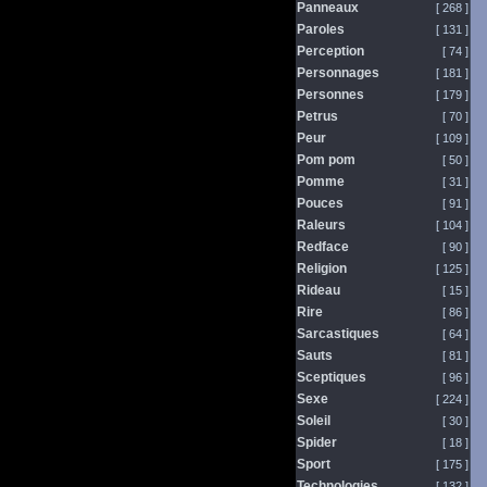
Panneaux
[ 268 ]
Paroles
[ 131 ]
Perception
[ 74 ]
Personnages
[ 181 ]
Personnes
[ 179 ]
Petrus
[ 70 ]
Peur
[ 109 ]
Pom pom
[ 50 ]
Pomme
[ 31 ]
Pouces
[ 91 ]
Raleurs
[ 104 ]
Redface
[ 90 ]
Religion
[ 125 ]
Rideau
[ 15 ]
Rire
[ 86 ]
Sarcastiques
[ 64 ]
Sauts
[ 81 ]
Sceptiques
[ 96 ]
Sexe
[ 224 ]
Soleil
[ 30 ]
Spider
[ 18 ]
Sport
[ 175 ]
Technologies
[ 132 ]