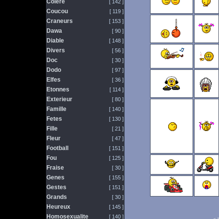
Colere
[ 142 ]
Coucou
[ 119 ]
Craneurs
[ 153 ]
Dawa
[ 90 ]
Diable
[ 148 ]
Divers
[ 56 ]
Doc
[ 30 ]
Dodo
[ 97 ]
Elfes
[ 36 ]
Etonnes
[ 114 ]
Exterieur
[ 80 ]
Famille
[ 140 ]
Fetes
[ 130 ]
Fille
[ 21 ]
Fleur
[ 47 ]
Football
[ 151 ]
Fou
[ 125 ]
Fraise
[ 30 ]
Genes
[ 155 ]
Gestes
[ 151 ]
Grands
[ 30 ]
Heureux
[ 145 ]
Homosexualite
[ 140 ]