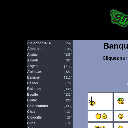
-Selection IPB-
[ 954 ]
Banqu
Alphabet
[ 46 ]
Amitie
[ 138 ]
Cliquez sur 
Amour
[ 302 ]
Anges
[ 117 ]
Animaux
[ 322 ]
Banane
[ 112 ]
Benou
[ 70 ]
<
Boisson
[ 140 ]
Bouffe
[ 132 ]
Bravo
[ 126 ]
Celebrations
[ 133 ]
Chat
[ 32 ]
Citrouille
[ 28 ]
Clins
[ 72 ]