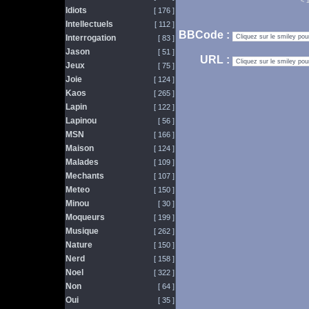
<
Idiots
[ 176 ]
Intellectuels
[ 112 ]
BBCode :
Interrogation
[ 83 ]
Jason
[ 51 ]
URL :
Jeux
[ 75 ]
Joie
[ 124 ]
Kaos
[ 265 ]
Lapin
[ 122 ]
Lapinou
[ 56 ]
MSN
[ 166 ]
Maison
[ 124 ]
Malades
[ 109 ]
Mechants
[ 107 ]
Meteo
[ 150 ]
Minou
[ 30 ]
Moqueurs
[ 199 ]
Musique
[ 262 ]
Nature
[ 150 ]
Nerd
[ 158 ]
Noel
[ 322 ]
Non
[ 64 ]
Oui
[ 35 ]