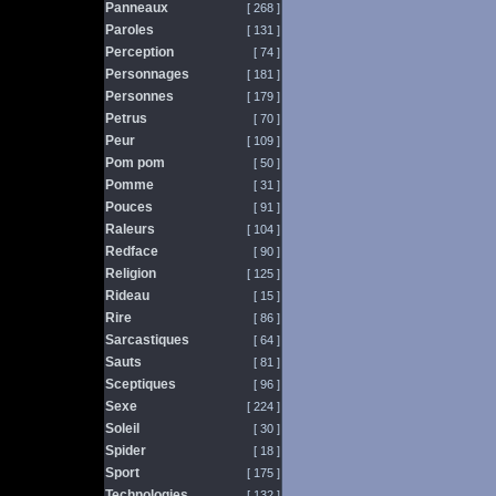
Panneaux
[ 268 ]
Paroles
[ 131 ]
Perception
[ 74 ]
Personnages
[ 181 ]
Personnes
[ 179 ]
Petrus
[ 70 ]
Peur
[ 109 ]
Pom pom
[ 50 ]
Pomme
[ 31 ]
Pouces
[ 91 ]
Raleurs
[ 104 ]
Redface
[ 90 ]
Religion
[ 125 ]
Rideau
[ 15 ]
Rire
[ 86 ]
Sarcastiques
[ 64 ]
Sauts
[ 81 ]
Sceptiques
[ 96 ]
Sexe
[ 224 ]
Soleil
[ 30 ]
Spider
[ 18 ]
Sport
[ 175 ]
Technologies
[ 132 ]