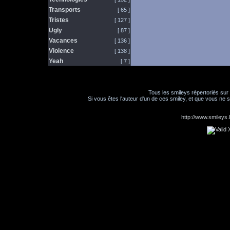
Transports
[ 65 ]
Tristes
[ 127 ]
Ugly
[ 87 ]
Vacances
[ 136 ]
Violence
[ 138 ]
Yeah
[ 7 ]
Tous les smileys répertoriés sur
Si vous êtes l'auteur d'un de ces smiley, et que vous ne s
http://www.smileys.