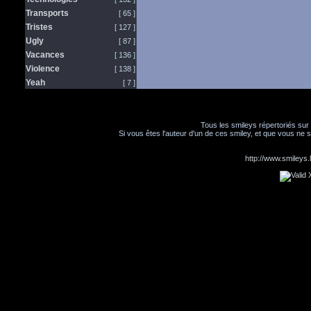
Transports
[ 65 ]
Tristes
[ 127 ]
Ugly
[ 87 ]
Vacances
[ 136 ]
Violence
[ 138 ]
Yeah
[ 7 ]
Tous les smileys répertoriés sur
Si vous êtes l'auteur d'un de ces smiley, et que vous ne s
http://www.smileys.