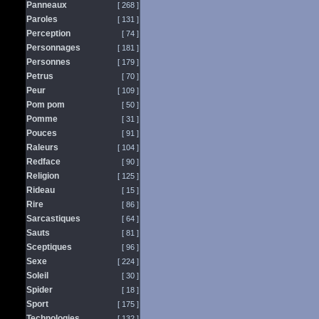
Panneaux
[ 268 ]
Paroles
[ 131 ]
Perception
[ 74 ]
Personnages
[ 181 ]
Personnes
[ 179 ]
Petrus
[ 70 ]
Peur
[ 109 ]
Pom pom
[ 50 ]
Pomme
[ 31 ]
Pouces
[ 91 ]
Raleurs
[ 104 ]
Redface
[ 90 ]
Religion
[ 125 ]
Rideau
[ 15 ]
Rire
[ 86 ]
Sarcastiques
[ 64 ]
Sauts
[ 81 ]
Sceptiques
[ 96 ]
Sexe
[ 224 ]
Soleil
[ 30 ]
Spider
[ 18 ]
Sport
[ 175 ]
Technologies
[ 132 ]