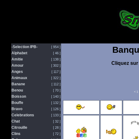
-Selection IPB-
[ 954 ]
Banqu
Alphabet
[ 46 ]
Amitie
[ 138 ]
Cliquez sur 
Amour
[ 302 ]
Anges
[ 117 ]
Animaux
[ 322 ]
Banane
[ 112 ]
Benou
[ 70 ]
<
1
Boisson
[ 140 ]
Bouffe
[ 132 ]
Bravo
[ 126 ]
Celebrations
[ 133 ]
Chat
[ 32 ]
Citrouille
[ 28 ]
Clins
[ 72 ]