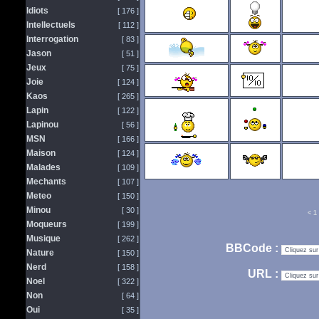
Idiots
[ 176 ]
Intellectuels
[ 112 ]
Interrogation
[ 83 ]
Jason
[ 51 ]
Jeux
[ 75 ]
Joie
[ 124 ]
Kaos
[ 265 ]
Lapin
[ 122 ]
Lapinou
[ 56 ]
MSN
[ 166 ]
Maison
[ 124 ]
Malades
[ 109 ]
Mechants
[ 107 ]
Meteo
[ 150 ]
Minou
[ 30 ]
<
1
Moqueurs
[ 199 ]
Musique
[ 262 ]
BBCode :
Nature
[ 150 ]
Nerd
[ 158 ]
URL :
Noel
[ 322 ]
Non
[ 64 ]
Oui
[ 35 ]