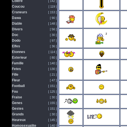
Colere
[ 142 ]
Coucou
[ 119 ]
Craneurs
[ 153 ]
Dawa
[ 90 ]
Diable
[ 148 ]
Divers
[ 56 ]
Doc
[ 30 ]
Dodo
[ 97 ]
Elfes
[ 36 ]
Etonnes
[ 114 ]
Exterieur
[ 80 ]
Famille
[ 140 ]
Fetes
[ 130 ]
Fille
[ 21 ]
Fleur
[ 47 ]
Football
[ 151 ]
Fou
[ 125 ]
Fraise
[ 30 ]
Genes
[ 155 ]
Gestes
[ 151 ]
Grands
[ 30 ]
Heureux
[ 145 ]
Homosexualite
[ 140 ]