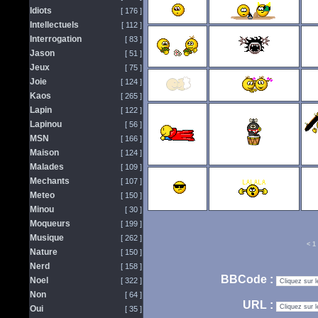
Idiots
[ 176 ]
Intellectuels
[ 112 ]
Interrogation
[ 83 ]
Jason
[ 51 ]
Jeux
[ 75 ]
Joie
[ 124 ]
Kaos
[ 265 ]
Lapin
[ 122 ]
Lapinou
[ 56 ]
MSN
[ 166 ]
Maison
[ 124 ]
Malades
[ 109 ]
Mechants
[ 107 ]
Meteo
[ 150 ]
Minou
[ 30 ]
Moqueurs
[ 199 ]
Musique
[ 262 ]
<
1
Nature
[ 150 ]
Nerd
[ 158 ]
BBCode :
Noel
[ 322 ]
Non
[ 64 ]
URL :
Oui
[ 35 ]