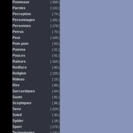
Panneaux
[ 268 ]
Paroles
[ 131 ]
Perception
[ 74 ]
Personnages
[ 181 ]
Personnes
[ 179 ]
Petrus
[ 70 ]
Peur
[ 109 ]
Pom pom
[ 50 ]
Pomme
[ 31 ]
Pouces
[ 91 ]
Raleurs
[ 104 ]
Redface
[ 90 ]
Religion
[ 125 ]
Rideau
[ 15 ]
Rire
[ 86 ]
Sarcastiques
[ 64 ]
Sauts
[ 81 ]
Sceptiques
[ 96 ]
Sexe
[ 224 ]
Soleil
[ 30 ]
Spider
[ 18 ]
Sport
[ 175 ]
Technologies
[ 132 ]