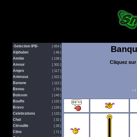
-Selection IPB-
[ 954 ]
Banqu
Alphabet
[ 46 ]
Amitie
[ 138 ]
Cliquez sur 
Amour
[ 302 ]
Anges
[ 117 ]
Animaux
[ 322 ]
Banane
[ 112 ]
Benou
[ 70 ]
<
1
Boisson
[ 140 ]
Bouffe
[ 132 ]
Bravo
[ 126 ]
Celebrations
[ 133 ]
Chat
[ 32 ]
Citrouille
[ 28 ]
Clins
[ 72 ]