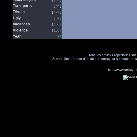
Transports
[ 65 ]
Tristes
[ 127 ]
Ugly
[ 87 ]
Vacances
[ 136 ]
Violence
[ 138 ]
Yeah
[ 7 ]
Tous les smileys répertoriés sur
Si vous êtes l'auteur d'un de ces smiley, et que vous ne s
http://www.smileys.