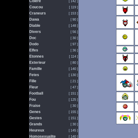
Colere
[ 142 ]
Coucou
[ 119 ]
Craneurs
[ 153 ]
Dawa
[ 90 ]
Diable
[ 148 ]
Divers
[ 56 ]
Doc
[ 30 ]
Dodo
[ 97 ]
Elfes
[ 36 ]
Etonnes
[ 114 ]
Exterieur
[ 80 ]
Famille
[ 140 ]
Fetes
[ 130 ]
Fille
[ 21 ]
Fleur
[ 47 ]
Football
[ 151 ]
Fou
[ 125 ]
Fraise
[ 30 ]
Genes
[ 155 ]
Gestes
[ 151 ]
Grands
[ 30 ]
Heureux
[ 145 ]
Homosexualite
[ 140 ]