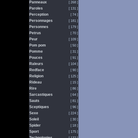
Panneaux
[ 268 ]
Paroles
[ 131 ]
Perception
[ 74 ]
Personnages
[ 181 ]
Personnes
[ 179 ]
Petrus
[ 70 ]
Peur
[ 109 ]
Pom pom
[ 50 ]
Pomme
[ 31 ]
Pouces
[ 91 ]
Raleurs
[ 104 ]
Redface
[ 90 ]
Religion
[ 125 ]
Rideau
[ 15 ]
Rire
[ 86 ]
Sarcastiques
[ 64 ]
Sauts
[ 81 ]
Sceptiques
[ 96 ]
Sexe
[ 224 ]
Soleil
[ 30 ]
Spider
[ 18 ]
Sport
[ 175 ]
Technologies
[ 132 ]