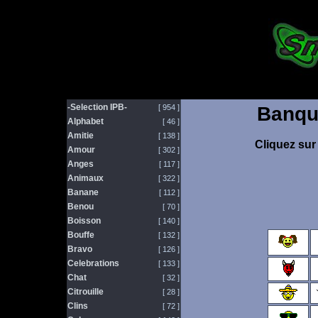
-Selection IPB-
[ 954 ]
Banqu
Alphabet
[ 46 ]
Amitie
[ 138 ]
Cliquez sur 
Amour
[ 302 ]
Anges
[ 117 ]
Animaux
[ 322 ]
Banane
[ 112 ]
Benou
[ 70 ]
Boisson
[ 140 ]
Bouffe
[ 132 ]
Bravo
[ 126 ]
Celebrations
[ 133 ]
Chat
[ 32 ]
Citrouille
[ 28 ]
Clins
[ 72 ]