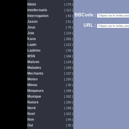
Idiots
[ 176 ]
Intellectuels
[ 112 ]
BBCode :
Interrogation
[ 83 ]
Jason
[ 51 ]
URL :
Jeux
[ 75 ]
Joie
[ 124 ]
Kaos
[ 265 ]
Lapin
[ 122 ]
Lapinou
[ 56 ]
MSN
[ 166 ]
Maison
[ 124 ]
Malades
[ 109 ]
Mechants
[ 107 ]
Meteo
[ 150 ]
Minou
[ 30 ]
Moqueurs
[ 199 ]
Musique
[ 262 ]
Nature
[ 150 ]
Nerd
[ 158 ]
Noel
[ 322 ]
Non
[ 64 ]
Oui
[ 35 ]