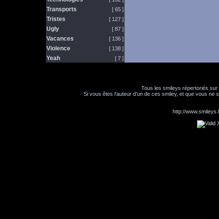
Transports
[ 65 ]
Tristes
[ 127 ]
Ugly
[ 87 ]
Vacances
[ 136 ]
Violence
[ 138 ]
Yeah
[ 7 ]
Tous les smileys répertoriés sur
Si vous êtes l'auteur d'un de ces smiley, et que vous ne s
http://www.smileys.