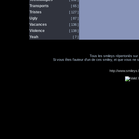
Transports
[ 65 ]
Tristes
[ 127 ]
Ugly
[ 87 ]
Vacances
[ 136 ]
Violence
[ 138 ]
Yeah
[ 7 ]
Tous les smileys répertoriés sur
Si vous êtes l'auteur d'un de ces smiley, et que vous ne s
http://www.smileys.