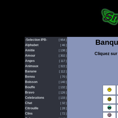
-Selection IPB-
[ 954 ]
Banqu
Alphabet
[ 46 ]
Amitie
[ 138 ]
Cliquez sur 
Amour
[ 302 ]
Anges
[ 117 ]
Animaux
[ 322 ]
Banane
[ 112 ]
Benou
[ 70 ]
Boisson
[ 140 ]
Bouffe
[ 132 ]
Bravo
[ 126 ]
Celebrations
[ 133 ]
Chat
[ 32 ]
Citrouille
[ 28 ]
Clins
[ 72 ]