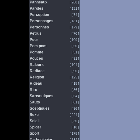
Panneaux
[ 268 ]
Paroles
[ 131 ]
Perception
[ 74 ]
Personnages
[ 181 ]
Personnes
[ 179 ]
Petrus
[ 70 ]
Peur
[ 109 ]
Pom pom
[ 50 ]
Pomme
[ 31 ]
Pouces
[ 91 ]
Raleurs
[ 104 ]
Redface
[ 90 ]
Religion
[ 125 ]
Rideau
[ 15 ]
Rire
[ 86 ]
Sarcastiques
[ 64 ]
Sauts
[ 81 ]
Sceptiques
[ 96 ]
Sexe
[ 224 ]
Soleil
[ 30 ]
Spider
[ 18 ]
Sport
[ 175 ]
Technologies
[ 132 ]