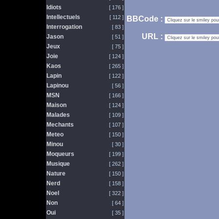
Idiots
[ 176 ]
Intellectuels
[ 112 ]
BBCode :
Interrogation
[ 83 ]
URL :
Jason
[ 51 ]
Jeux
[ 75 ]
Joie
[ 124 ]
Kaos
[ 265 ]
Lapin
[ 122 ]
Lapinou
[ 56 ]
MSN
[ 166 ]
Maison
[ 124 ]
Malades
[ 109 ]
Mechants
[ 107 ]
Meteo
[ 150 ]
Minou
[ 30 ]
Moqueurs
[ 199 ]
Musique
[ 262 ]
Nature
[ 150 ]
Nerd
[ 158 ]
Noel
[ 322 ]
Non
[ 64 ]
Oui
[ 35 ]