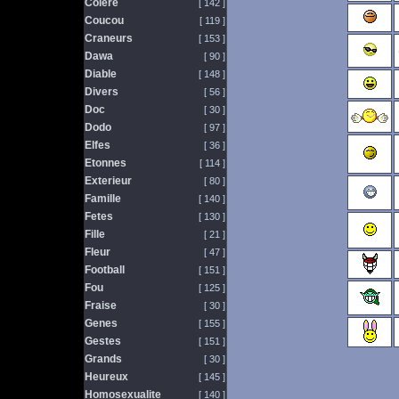
Colere
[ 142 ]
Coucou
[ 119 ]
Craneurs
[ 153 ]
Dawa
[ 90 ]
Diable
[ 148 ]
Divers
[ 56 ]
Doc
[ 30 ]
Dodo
[ 97 ]
Elfes
[ 36 ]
Etonnes
[ 114 ]
Exterieur
[ 80 ]
Famille
[ 140 ]
Fetes
[ 130 ]
Fille
[ 21 ]
Fleur
[ 47 ]
Football
[ 151 ]
Fou
[ 125 ]
Fraise
[ 30 ]
Genes
[ 155 ]
Gestes
[ 151 ]
Grands
[ 30 ]
Heureux
[ 145 ]
Homosexualite
[ 140 ]